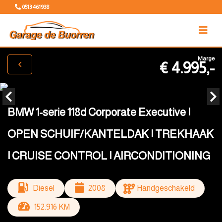
0513 461938
Marge
€ 4.995,-
BMW 1-serie 118d Corporate Executive |
OPEN SCHUIF/KANTELDAK | TREKHAAK
| CRUISE CONTROL | AIRCONDITIONING
Diesel
2008
Handgeschakeld
152.916 KM