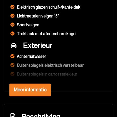
Elektrisch glazen schuif-/kanteldak
Lichtmetalen velgen 16"
Sportvelgen
Trekhaak met afneembare kogel
Exterieur
Achterruitwisser
Buitenspiegels elektrisch verstelbaar
Buitenspiegels in carrosseriekleur
Buitenspiegels verwarmbaar
Meer informatie
Bumpers in carrosseriekleur
Centrale vergrendeling met afstandsbediening
Elektrisch glazen schuif-/kanteldak
Beschrijving