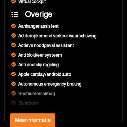
Virtual cockpit
Overige
Aanhanger assistent
Achteropkomend verkeer waarschuwing
Actieve noodgeval assistent
Anti blokkeer systeem
Anti doorslip regeling
Apple carplay/android auto
Autonomous emergency braking
Bestuurdersairbag
Bluetooth
Bots waarschuwing systeem
Meer informatie
Centrale airbag voor