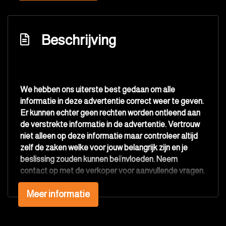
Connected services
Cruise control adaptief met stop&go en stuurhulp
Beschrijving
Dodehoek detectie
Draadloze telefoonlader
Elektronisch stabiliteits programma
We hebben ons uiterste best gedaan om alle
Full-led koplampen
informatie in deze advertentie correct weer te geven.
Hemelbekleding donker
Er kunnen echter geen rechten worden ontleend aan
de verstrekte informatie in de advertentie. Vertrouw
Hoofd airbag(s) achter
niet alleen op deze informatie maar controleer altijd
Hoofd airbag(s) voor
zelf de zaken welke voor jouw belangrijk zijn en je
beslissing zouden kunnen beïnvloeden. Neem
Keyless entry/start
contact op met de verkoper voor aanvullende vragen.
Kleur grijs
Meer informatie
Kruisend verkeer detectie
Matrix led koplampen