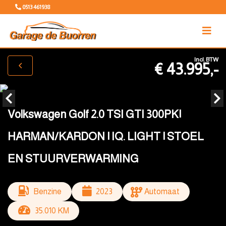
0513 461938
Incl. BTW
€ 43.995,-
Volkswagen Golf 2.0 TSI GTI 300PK|
HARMAN/KARDON | IQ. LIGHT | STOEL
EN STUURVERWARMING
Benzine
2023
Automaat
35.010 KM