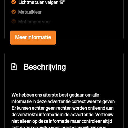
Lichtmetalen velgen 19"
Metaalkleur
Mistlampen voor
Parkeersensor achter
Meer informatie
Parkeersensor voor en achter
Ruitensproeiers/wisserbladen verwarmbaar
Sportvelgen
Beschrijving
Trekhaak met afneembare kogel
Interieur
We hebben ons uiterste best gedaan om alle
Airco automatisch
informatie in deze advertentie correct weer te geven.
Aluminium interieur afwerking
Er kunnen echter geen rechten worden ontleend aan
de verstrekte informatie in de advertentie. Vertrouw
Comfortstoel(en)
niet alleen op deze informatie maar controleer altijd
Elektrische ramen voor en achter
zelf de zaken welke voor jouw belangrijk zijn en je